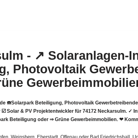
de ☎️Solarpark Beteiligung, Photovoltaik Gewerbetreibende
 ☑️ Solar & PV Projektentwickler für 74172 Neckarsulm. ✓ I
rpark Beteiligung oder ⇒ Grüne Gewerbeimmobilien. ❤ Komm