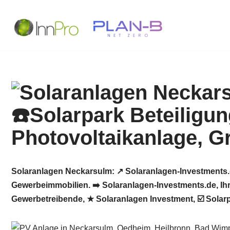
Zum
Inhalt
springen
Solaranlagen Neckarsulm: ↗️ Solaranlagen-Investments.
Gewerbeimmobilien. ➡️ Solaranlagen-Investments.de, Ihr
Gewerbetreibende, ★ Solaranlagen Investment, ☑️ Sola