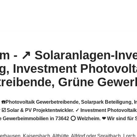
 ☎️Photovoltaik Gewerbetreibende, Solarpark Beteiligung, 
 ☑️ Solar & PV Projektentwickler. ✓ Investment Photovoltai
e Gewerbeimmobilien in 73642 ⭕ Welzheim. ❤ Wir sind für S