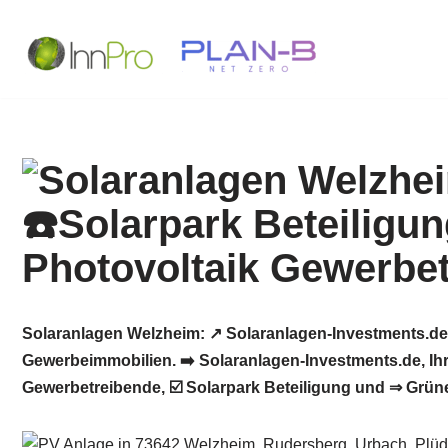
Zum
Inhalt
springen
Solaranlagen Welzheim: ↗️ Solaranlagen-Investments.de
Gewerbeimmobilien. ➡️ Solaranlagen-Investments.de, Ihr
Gewerbetreibende, ☑️ Solarpark Beteiligung und ⇒ Grün