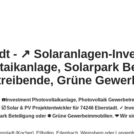
 ☎️Investment Photovoltaikanlage, Photovoltaik Gewerbetre
☑️ Solar & PV Projektentwickler für 74246 Eberstadt. ✓ Inv
ark Beteiligung oder ✹ Grüne Gewerbeimmobilien. ❤ Wir sin