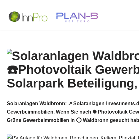
Zum
Inhalt
springen
Solaranlagen Waldbronn: ↗️ Solaranlagen-Investments.d
Gewerbeimmobilien. Wenn Sie nach ✺ Photovoltaik Gewer
Grüne Gewerbeimmobilien in ⭕ Waldbronn gesucht haben: 