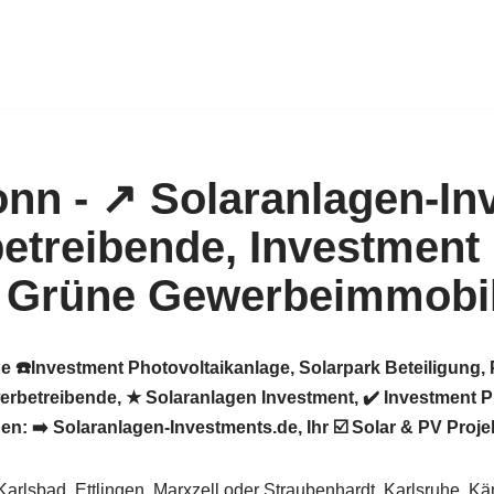
e ☎️Investment Photovoltaikanlage, Solarpark Beteiligung,
betreibende, ★ Solaranlagen Investment, ✔️ Investment Ph
➡️ Solaranlagen-Investments.de, Ihr ☑️ Solar & PV Projekte