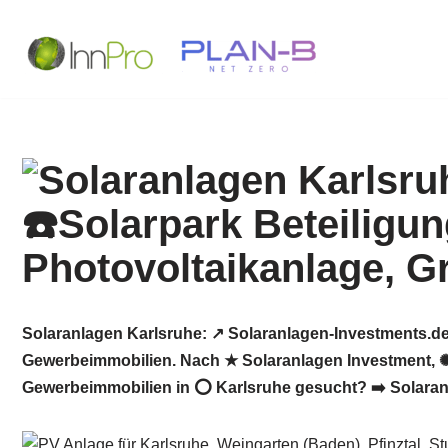
Zum
Inhalt
springen
Solaranlagen Karlsruhe: ↗️ Solaranlagen-Investments.de
Gewerbeimmobilien. Nach ★ Solaranlagen Investment, ✺ 
Gewerbeimmobilien in ⭕ Karlsruhe gesucht? ➡️ Solaranla