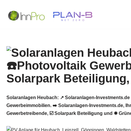
Zum
Inhalt
springen
Solaranlagen Heubach: ↗️ Solaranlagen-Investments.de 
Gewerbeimmobilien. ➡️ Solaranlagen-Investments.de, Ihr
Gewerbetreibende, ☑️ Solarpark Beteiligung und ✹ Grü