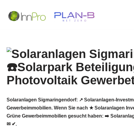
Zum
Inhalt
springen
Solaranlagen Sigmaringendorf: ↗️ Solaranlagen-Investm
Gewerbeimmobilien. Wenn Sie nach ★ Solaranlagen Inves
Grüne Gewerbeimmobilien gesucht haben: ➡️ Solaranlagen
✉ ✔.