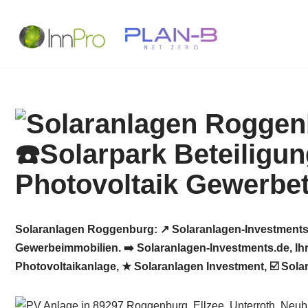
Zum
Inhalt
springen
Solaranlagen Roggenburg: ↗️ Solaranlagen-Investments.
Gewerbeimmobilien. ➡️ Solaranlagen-Investments.de, Ihr
Photovoltaikanlage, ★ Solaranlagen Investment, ☑️ Sol