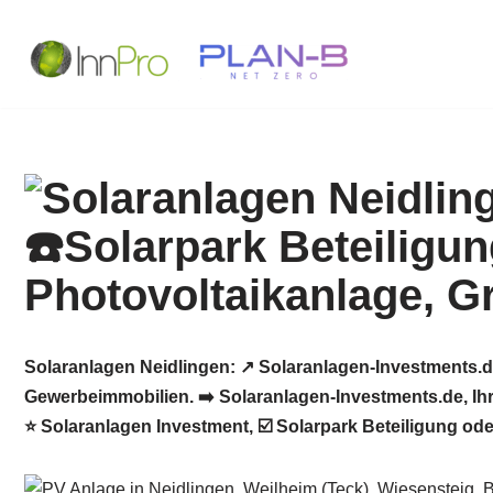
Zum
Inhalt
springen
Solaranlagen Neidlingen: ↗️ Solaranlagen-Investments.d
Gewerbeimmobilien. ➡️ Solaranlagen-Investments.de, Ihr
⭐ Solaranlagen Investment, ☑️ Solarpark Beteiligung od