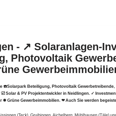
e ☎️Solarpark Beteiligung, Photovoltaik Gewerbetreibende,
 ☑️ Solar & PV Projektentwickler in Neidlingen. ✓ Investme
er ✹ Grüne Gewerbeimmobilien. ❤ Auch Sie werden begeiste