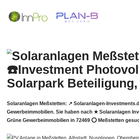
Zum
Inhalt
springen
Solaranlagen Meßstetten: ↗️ Solaranlagen-Investments.d
Gewerbeimmobilien. Sie haben nach ★ Solaranlagen Inve
Grüne Gewerbeimmobilien in 72469 ⭕ Meßstetten gesucht?