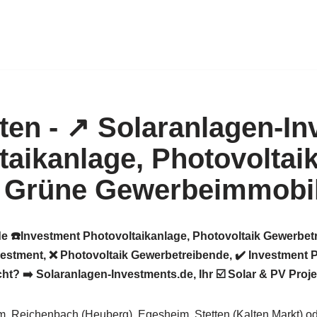
e ☎️Investment Photovoltaikanlage, Photovoltaik Gewerbetr
stment, ❌ Photovoltaik Gewerbetreibende, ✔️ Investment Ph
 ➡️ Solaranlagen-Investments.de, Ihr ☑️ Solar & PV Projek