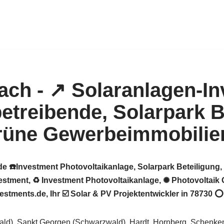
de ☎️Investment Photovoltaikanlage, Solarpark Beteiligung
tment, ♻ Investment Photovoltaikanlage, ✺ Photovoltaik 
tments.de, Ihr ☑️ Solar & PV Projektentwickler in 78730 ⭕ 