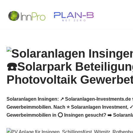
Zum
Inhalt
springen
Solaranlagen Insingen: ↗️ Solaranlagen-Investments.de 
Gewerbeimmobilien. Nach ⭐ Solaranlagen Investment, ✓ 
Gewerbeimmobilien in ⭕ Insingen gesucht? ➡️ Solaranlag