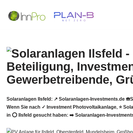
Zum
Inhalt
springen
Solaranlagen Ilsfeld: ↗️ Solaranlagen-Investments.de ☎
Wenn Sie nach ✓ Investment Photovoltaikanlage, ⭐ Sola
in ⭕ Ilsfeld gesucht haben: ➡️ Solaranlagen-Investments.d