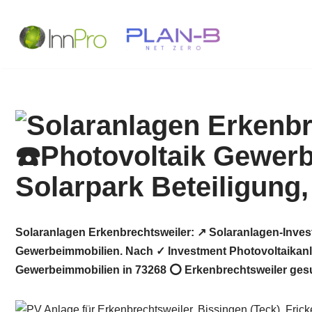
Zum
Inhalt
springen
Solaranlagen Erkenbrechtsweiler: ↗️ Solaranlagen-Inves
Gewerbeimmobilien. Nach ✓ Investment Photovoltaikanla
Gewerbeimmobilien in 73268 ⭕ Erkenbrechtsweiler gesuch