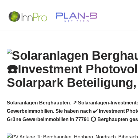
Zum
Inhalt
springen
Solaranlagen Berghaupten: ↗️ Solaranlagen-Investments
Gewerbeimmobilien. Sie haben nach ✔️ Investment Photo
Grüne Gewerbeimmobilien in 77791 ⭕ Berghaupten gesucht