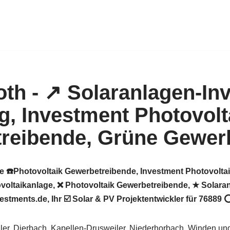
e ☎️Photovoltaik Gewerbetreibende, Investment Photovoltai
ltaikanlage, ❌ Photovoltaik Gewerbetreibende, ★ Solaran
tments.de, Ihr ☑️ Solar & PV Projektentwickler für 76889 ⭕