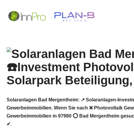
Zum
Inhalt
springen
Solaranlagen Bad Mergentheim: ↗️ Solaranlagen-Investm
Gewerbeimmobilien. Wenn Sie nach ❌ Photovoltaik Gewer
Gewerbeimmobilien in 97980 ⭕ Bad Mergentheim gesucht h
✔.