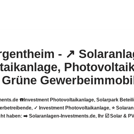
ents.de ☎️Investment Photovoltaikanlage, Solarpark Beteil
betreibende, ✓ Investment Photovoltaikanlage, ⭐ Solaranl
aben: ➡️ Solaranlagen-Investments.de, Ihr ☑️ Solar & PV P